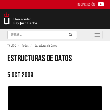
INICIAR SESIÓN
Buscar
Enviar
Buscar
Toggle
naviga
TV URJC
Todos
Estructuras de Datos
ESTRUCTURAS DE DATOS
5 OCT 2009