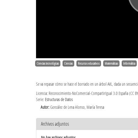
Ciencias tecnológicas
Ciencias
Recursos educativos
Matemáticas
Informática
Se va repasar cómo se hace el borrado en un árbol AVL, dada un secuenc
Licencia: Reconocimiento-NoComercial-CompartirIgual 3.0 España (CC B
Serie:
Estructuras de Datos
Autor:
González de Lena Alonso, María Teresa
Archivos adjuntos
No hay archivos adjuntos