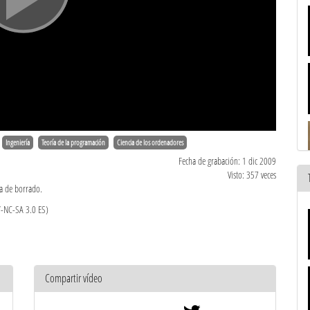
Ingeniería
Teoría de la programación
Ciencia de los ordenadores
Fecha de grabación: 1 dic 2009
Visto: 357 veces
ia de borrado.
Y-NC-SA 3.0 ES)
Compartir vídeo