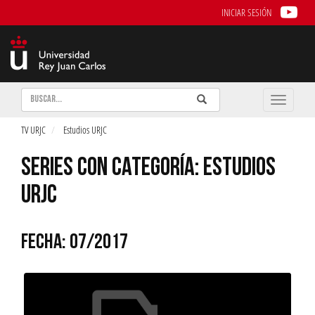
INICIAR SESIÓN
Buscar
Enviar
Buscar
Toggle
naviga
TV URJC
Estudios URJC
SERIES CON CATEGORÍA: ESTUDIOS
URJC
FECHA: 07/2017