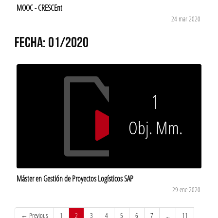
MOOC - CRESCEnt
24 mar 2020
FECHA: 01/2020
1
Obj. Mm.
Máster en Gestión de Proyectos Logísticos SAP
29 ene 2020
(current)
← Previous
1
2
3
4
5
6
7
…
11