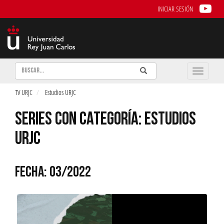
INICIAR SESIÓN
Buscar
Enviar
Buscar
Toggle
naviga
TV URJC
Estudios URJC
SERIES CON CATEGORÍA: ESTUDIOS
URJC
FECHA: 03/2022