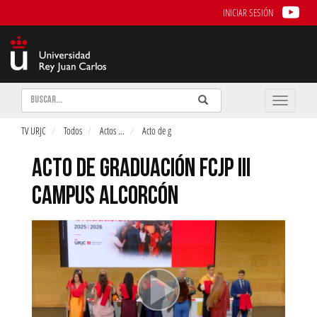
INICIAR SESIÓN
Buscar
Enviar
Buscar
Toggle
naviga
TV URJC
Todos
Actos
...
Acto de g
ACTO DE GRADUACIÓN FCJP III
CAMPUS ALCORCÓN