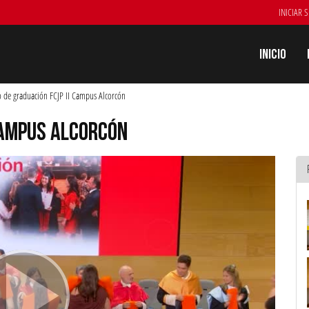
INICIAR 
Inicio
o de graduación FCJP II Campus Alcorcón
 CAMPUS ALCORCÓN