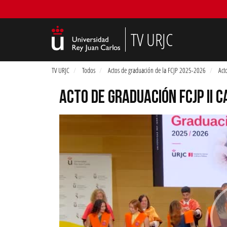
TV URJC
TV URJC
Todos
Actos de graduación de la FCJP 2025-2026
Act
ACTO DE GRADUACIÓN FCJP II