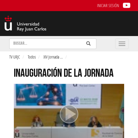
INICIAR SESIÓN
Buscar
Enviar
Buscar
Toggle
naviga
TV URJC
Todos
XIV Jornada
...
INAUGURACIÓN DE LA JORNADA