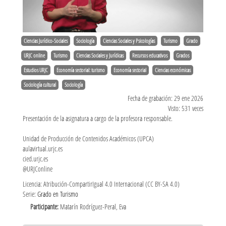
Ciencias Jurídico-Sociales
Sociología
Ciencias Sociales y Psicologías
Turismo
Grado
URJC online
Turismo
Ciencias Sociales y Jurídicas
Recursos educativos
Grados
Estudios URJC
Economía sectorial: turismo
Economía sectorial
Ciencias económicas
Sociología cultural
Sociología
Fecha de grabación: 29 ene 2026
Visto: 531 veces
Presentación de la asignatura a cargo de la profesora responsable.
Unidad de Producción de Contenidos Académicos (UPCA)
aulavirtual.urjc.es
cied.urjc.es
@URJConline
Licencia: Atribución-CompartirIgual 4.0 Internacional (CC BY-SA 4.0)
Serie:
Grado en Turismo
Participante:
Matarín Rodríguez-Peral, Eva