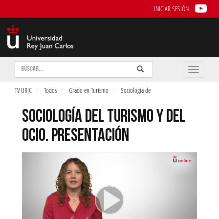
INICIAR SESIÓN
Buscar
Enviar
Buscar
Toggle
naviga
TV URJC
Todos
Grado en Turismo
Sociología de
SOCIOLOGÍA DEL TURISMO Y DEL
OCIO. PRESENTACIÓN