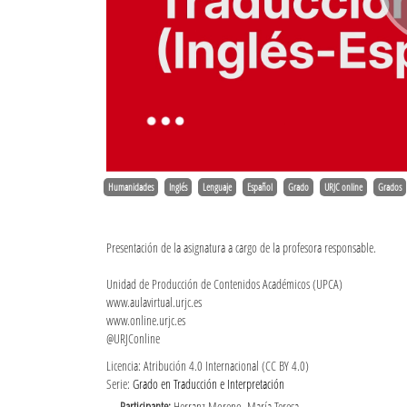
Humanidades
Inglés
Lenguaje
Español
Grado
URJC online
Grados
Presentación de la asignatura a cargo de la profesora responsable.
Unidad de Producción de Contenidos Académicos (UPCA)
www.aulavirtual.urjc.es
www.online.urjc.es
@URJConline
Licencia: Atribución 4.0 Internacional (CC BY 4.0)
Serie:
Grado en Traducción e Interpretación
Participante:
Herranz Moreno, María Teresa