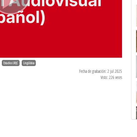
Estudios URJC
Lingüística
Fecha de grabación: 2 jul 2025
Visto: 226 veces