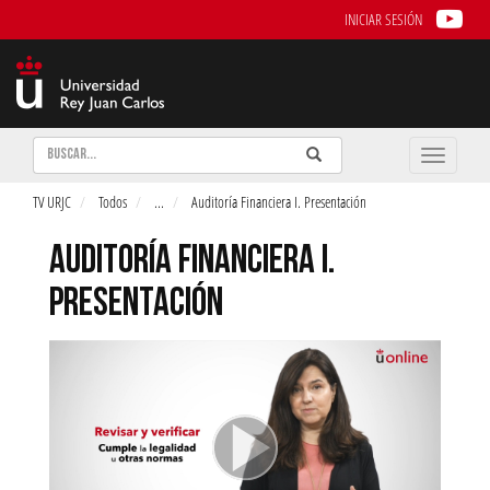
INICIAR SESIÓN
Buscar
Enviar
Buscar
Toggle
naviga
TV URJC
Todos
...
Auditoría Financiera I. Presentación
AUDITORÍA FINANCIERA I.
PRESENTACIÓN