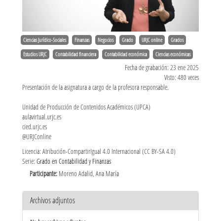
Ciencias Jurídico-Sociales
Finanzas
Negocios
Grado
URJC online
Grados
Estudios URJC
Contabilidad financiera
Contabilidad económica
Ciencias económicas
Fecha de grabación: 23 ene 2025
Visto: 480 veces
Presentación de la asignatura a cargo de la profesora responsable.
Unidad de Producción de Contenidos Académicos (UPCA)
aulavirtual.urjc.es
cied.urjc.es
@URJConline
Licencia: Atribución-CompartirIgual 4.0 Internacional (CC BY-SA 4.0)
Serie:
Grado en Contabilidad y Finanzas
Participante:
Moreno Adalid, Ana María
Archivos adjuntos