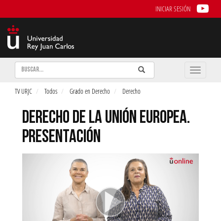
INICIAR SESIÓN
Buscar
Enviar
Buscar
Toggle
naviga
TV URJC
Todos
Grado en Derecho
Derecho
DERECHO DE LA UNIÓN EUROPEA.
PRESENTACIÓN