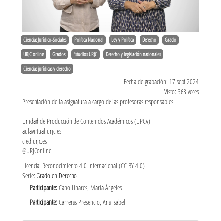
Ciencias Jurídico-Sociales
Política Nacional
Ley y Política
Derecho
Grado
URJC online
Grados
Estudios URJC
Derecho y legislación nacionales
Ciencias jurídicas y derecho
Fecha de grabación: 17 sept 2024
Visto: 368 veces
Presentación de la asignatura a cargo de las profesoras responsables.
Unidad de Producción de Contenidos Académicos (UPCA)
aulavirtual.urjc.es
cied.urjc.es
@URJConline
Licencia: Reconocimiento 4.0 Internacional (CC BY 4.0)
Serie:
Grado en Derecho
Participante:
Cano Linares, María Ángeles
Participante:
Carreras Presencio, Ana Isabel