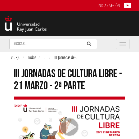
INICIAR SESIÓN
Buscar
Enviar
Buscar
Toggle
naviga
TV URJC
Todos
...
III Jornadas de C
III JORNADAS DE CULTURA LIBRE -
21 MARZO - 2ª PARTE