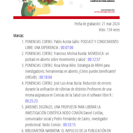
Fecha de grabación: 21 mar 2024
Visto: 134 veces
Marcas:
PONENCIAS CORTAS: Pablo Acosta Gallo: PODCAST Y CONOCIMIENTO
LIBRE: UNA EXPERIENCIA :
00:07:00
PONENCIAS CORTAS: Francisco Molina Rueda: MOVEDUCA: un
podcast en abierto sobre movimiento y salud :
00:12:57
PONENCIAS CORTAS: Rosa Mesa Vélez: Estrategia de RRHH para
investigadores: herramientas en abierto ¿Cómo puedes beneficiarte?
(HRS4R) :
00:18:04
PONENCIAS CORTAS: José Luis Arias Buría: Reducción de errores
durante la unificación de rúbricas de distintos Profesores de una
misma asignatura en Ciencias de la Salud con el software libre R :
00:25:23
JARDINES DIGITALES, UNA PROPUESTA PARA LIBERAR LA
INVESTIGACIÓN CIENTÍFICA NODO COMÚN Daniel Cotillas,
comunicador social y Pedro Fernández de Castro, investigador
predoctoral. Nodo Común :
00:33:15
BIBLIOMETRÍA NARRATIVA: EL IMPULSO DE LA PUBLICACIÓN EN