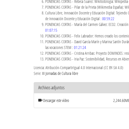
PONENCIAS CORTAS - Rebeca Suarez: Wikitodología: Wikipedia 
PONENCIAS CORTAS - Pilar de la Prieta (Wikimedia España): Wiki
Cultura Libre, Innovación Docente y Educación Digital: Tejiendo
de Innovación Docente y Educación Digital :
00:59:22
PONENCIAS CORTAS - María del Carmen Gálvez: ECO2. Creación d
01:07:15
PONENCIAS CORTAS - Felix Labrador: Hemos creado los contenido
PONENCIAS CORTAS - David García Marín y Marina Santín Durán: P
las vocaciones STEM :
01:21:24
PONENCIAS CORTAS - Cristina Arribas: Proyecto DOMINOES: resilie
PONENCIAS CORTAS - Iria Paz: Sostenibilidad, Recursos en Abier
Licencia: Atribución-CompartirIgual 4.0 Internacional (CC BY-SA 4.0)
Serie:
III Jornadas de Cultura libre
Archivos adjuntos
Descargar este vídeo
2,244.60M