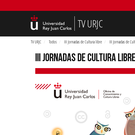
TV URJC
TV URJC
Todos
III Jornadas de Cultura libre
III Jornadas de Cul
III JORNADAS DE CULTURA LIBR