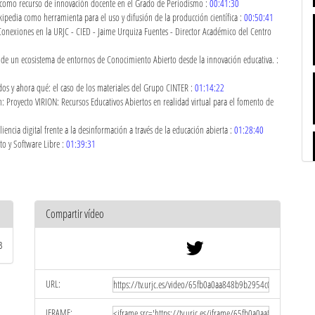
como recurso de innovación docente en el Grado de Periodismo :
00:41:30
pedia como herramienta para el uso y difusión de la producción científica :
00:50:41
 Conexiones en la URJC - CIED - Jaime Urquiza Fuentes - Director Académico del Centro
e un ecosistema de entornos de Conocimiento Abierto desde la innovación educativa. :
s y ahora qué: el caso de los materiales del Grupo CINTER :
01:14:22
royecto VIRION: Recursos Educativos Abiertos en realidad virtual para el fomento de
ncia digital frente a la desinformación a través de la educación abierta :
01:28:40
to y Software Libre :
01:39:31
Compartir vídeo
B
URL:
IFRAME: