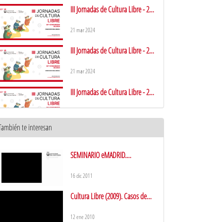
III Jornadas de Cultura Libre - 21
Marzo - 1ª Parte
21 mar 2024
III Jornadas de Cultura Libre - 21
Marzo - 2ª Parte
21 mar 2024
III Jornadas de Cultura Libre - 21
Marzo - 3ª Parte
22 mar 2024
También te interesan
SEMINARIO eMADRID.
Presentación del tema y los
ponentes
16 dic 2011
Cultura Libre (2009). Casos de
estudio. Conclusiones
12 ene 2010