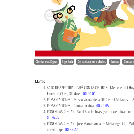
Ciencias tecnológicas
Ingeniería
Comunicaciones y Medios
Eventos
Ciencias 
Marcas:
ACTO DE APERTURA - CAFÉ CON LA OFILIBRE - Mercedes del Hoyo,
Florencia Claes, OfiLibre. :
00:00:01
PRESENTACIONES - Museo Virtual de la URJC en el Metaverso - A
PRESENTACIONES - Clínica Jurídica :
00:20:05
PONENCIAS CORTAS - Yanet Acosta: Investigación científica e inno
00:26:27
PONENCIAS CORTAS - José María García de Madariaga: Club Wikipe
aprendizaje :
00:33:27