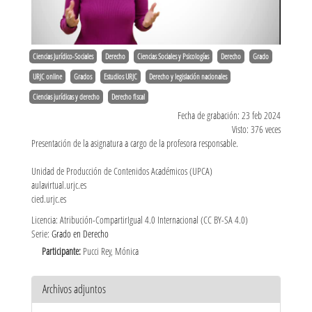
Ciencias Jurídico-Sociales
Derecho
Ciencias Sociales y Psicologías
Derecho
Grado
URJC online
Grados
Estudios URJC
Derecho y legislación nacionales
Ciencias jurídicas y derecho
Derecho fiscal
Fecha de grabación: 23 feb 2024
Visto: 376 veces
Presentación de la asignatura a cargo de la profesora responsable.
Unidad de Producción de Contenidos Académicos (UPCA)
aulavirtual.urjc.es
cied.urjc.es
Licencia: Atribución-CompartirIgual 4.0 Internacional (CC BY-SA 4.0)
Serie:
Grado en Derecho
Participante:
Pucci Rey, Mónica
Archivos adjuntos