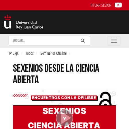
INICIAR SESIÓN
Buscar
Enviar
Buscar
Toggle
naviga
TV URJC
Todos
Seminarios OfiLibre
SEXENIOS DESDE LA CIENCIA
ABIERTA