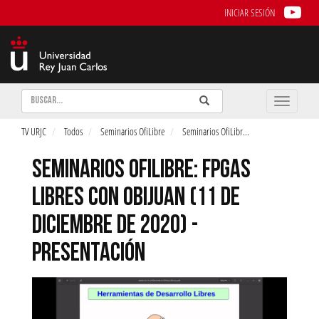
INICIAR SESIÓN
Buscar
Enviar
Buscar
Toggle
naviga
TV URJC
Todos
Seminarios OfiLibre
Seminarios OfiLibr
...
SEMINARIOS OFILIBRE: FPGAS
LIBRES CON OBIJUAN (11 DE
DICIEMBRE DE 2020) -
PRESENTACIÓN