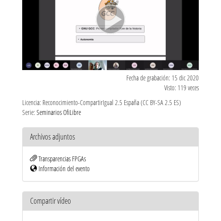
Fecha de grabación: 15 dic 2020
Visto: 119 veces
Licencia: Reconocimiento-CompartirIgual 2.5 España (CC BY-SA 2.5 ES)
Serie:
Seminarios OfiLibre
Archivos adjuntos
Transparencias FPGAs
Información del evento
Compartir vídeo