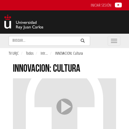
INICIAR SESIÓN
Buscar
Enviar
Buscar
Toggle
naviga
TV URJC
Todos
Intr
...
INNOVACION: Cultura
INNOVACION: CULTURA