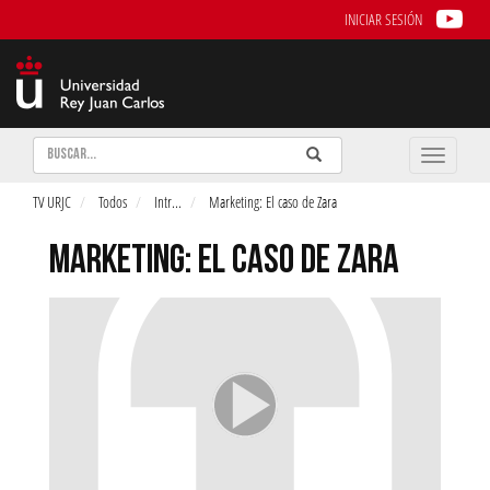
INICIAR SESIÓN
Buscar
Enviar
Buscar
Toggle
naviga
TV URJC
Todos
Intr
...
Marketing: El caso de Zara
MARKETING: EL CASO DE ZARA