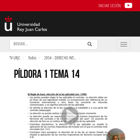
INICIAR SESIÓN
Buscar
Enviar
Buscar
Toggle
naviga
TV URJC
Todos
2054 - DERECHO INT
...
PÍLDORA 1 TEMA 14