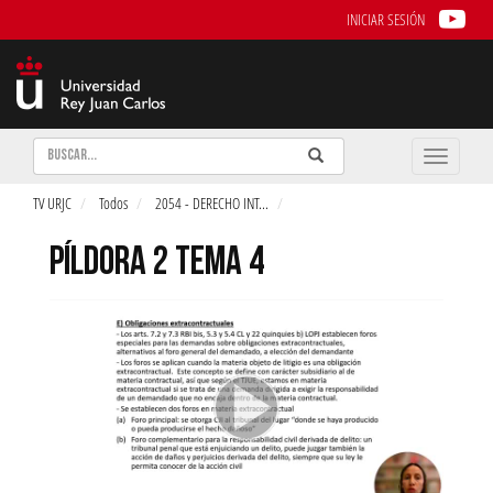
INICIAR SESIÓN
Buscar
Enviar
Buscar
Toggle
naviga
TV URJC
Todos
2054 - DERECHO INT
...
PÍLDORA 2 TEMA 4