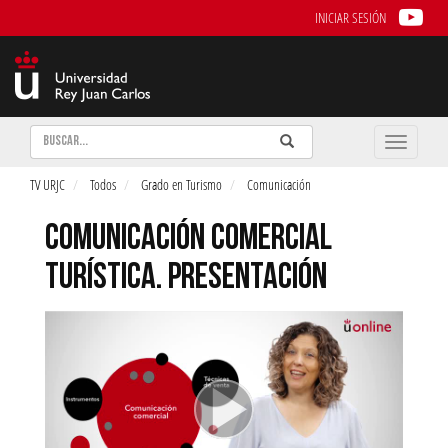
INICIAR SESIÓN
Buscar
Enviar
Buscar
Toggle
naviga
TV URJC
Todos
Grado en Turismo
Comunicación
COMUNICACIÓN COMERCIAL
TURÍSTICA. PRESENTACIÓN