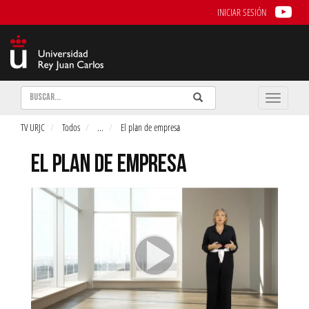
INICIAR SESIÓN
Buscar
Enviar
Buscar
Toggle
naviga
TV URJC
Todos
...
El plan de empresa
EL PLAN DE EMPRESA