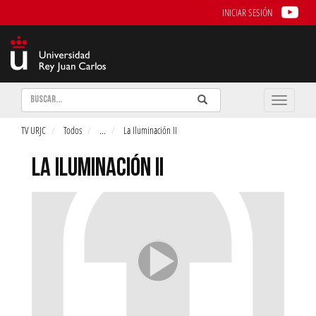
INICIAR SESIÓN
Buscar
Enviar
Buscar
Toggle
naviga
TV URJC
Todos
...
La Iluminación II
LA ILUMINACIÓN II