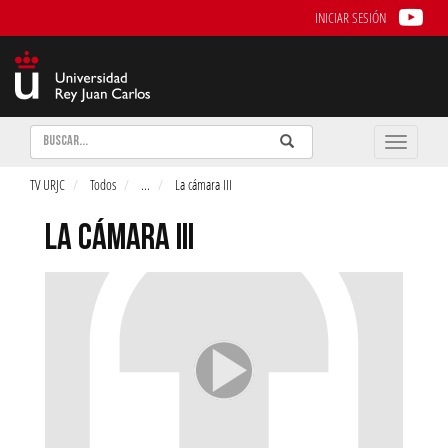
INICIAR SESIÓN
Buscar
Enviar
Buscar
Toggle
naviga
TV URJC
Todos
...
La cámara III
LA CÁMARA III