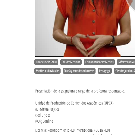
Ciencias de la Salud
Salud y Medicina
Comunicaciones y Medios
Másteres univer
Medios audiovisuales
Teoría y métodos educativos
Pedagogía
Ciencias Jurídico-S
Presentación de la asignatura a cargo de la profesora responsable.
Unidad de Producción de Contenidos Académicos (UPCA)
aulavirtual.urjc.es
cied.urjc.es
@URJConline
Licencia: Reconocimiento 4.0 Internacional (CC BY 4.0)