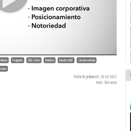
sitarios
Postgrado
URJC online
Másteres
Estudios URJC
Ciencias médicas
ociales
Fecha de grabación: 20 oct 2022
Visto: 304 veces