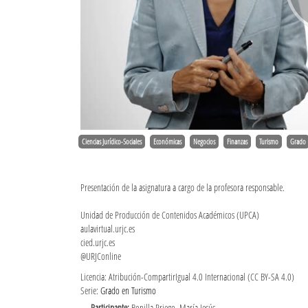
Ciencias Jurídico-Sociales
Económicas
Negocios
Finanzas
Turismo
Grado
Presentación de la asignatura a cargo de la profesora responsable.
Unidad de Producción de Contenidos Académicos (UPCA)
aulavirtual.urjc.es
cied.urjc.es
@URJConline
Licencia: Atribución-CompartirIgual 4.0 Internacional (CC BY-SA 4.0)
Serie:
Grado en Turismo
Participante:
Bonilla Priego, María Jesús