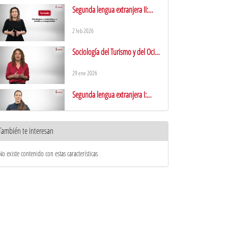
Segunda lengua extranjera II:
Inglés. Presentación
2 feb 2026
Sociología del Turismo y del Ocio.
Presentación
29 ene 2026
Segunda lengua extranjera I:
Alemán
26 ene 2026
También te interesan
Segunda lengua extranjera III.
Francés
No existe contenido con estas características
25 nov 2025
Segunda lengua extranjera II.
Francés
24 nov 2025
Segunda lengua extranjera I.