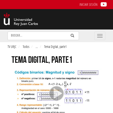
INICIAR SESIÓN
Buscar
Enviar
Buscar
Toggle
naviga
TV URJC
Todos
...
Tema Digital, parte1
TEMA DIGITAL, PARTE1