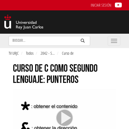
INICIAR SESIÓN
Buscar
Enviar
Buscar
Toggle
naviga
TV URJC
Todos
2042 - S
...
Curso de
CURSO DE C COMO SEGUNDO
LENGUAJE: PUNTEROS