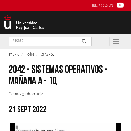
INICIAR SESIÓN
Buscar
Enviar
Buscar
Toggle
naviga
TV URJC
Todos
2042 - S
...
2042 - SISTEMAS OPERATIVOS -
MAÑANA A - 1Q
C como segundo lenguaje
21 SEPT 2022