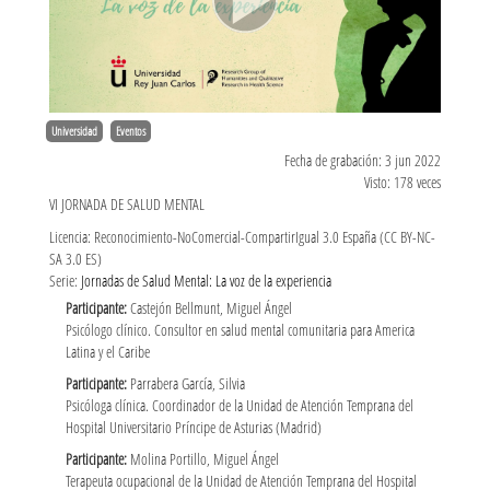
Universidad
Eventos
Fecha de grabación: 3 jun 2022
Visto: 178 veces
VI JORNADA DE SALUD MENTAL
Licencia: Reconocimiento-NoComercial-CompartirIgual 3.0 España (CC BY-NC-
SA 3.0 ES)
Serie:
Jornadas de Salud Mental: La voz de la experiencia
Participante:
Castejón Bellmunt, Miguel Ángel
Psicólogo clínico. Consultor en salud mental comunitaria para America
Latina y el Caribe
Participante:
Parrabera García, Silvia
Psicóloga clínica. Coordinador de la Unidad de Atención Temprana del
Hospital Universitario Príncipe de Asturias (Madrid)
Participante:
Molina Portillo, Miguel Ángel
Terapeuta ocupacional de la Unidad de Atención Temprana del Hospital