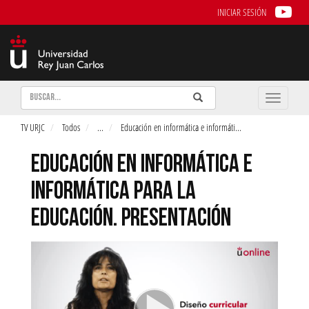
INICIAR SESIÓN
Buscar
Enviar
Buscar
Toggle
naviga
TV URJC
Todos
...
Educación en informática e informáti
...
EDUCACIÓN EN INFORMÁTICA E
INFORMÁTICA PARA LA
EDUCACIÓN. PRESENTACIÓN