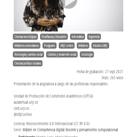
Ciencias tecnológicas
Enseñanza y Educación
Informática
Ingeniería
Másteres universitarios
Postgrado
URJC online
Másteres
Estudios URJC
Tecnología y cambio social
Cambio y desarrollo social
Sociología
Ciencias Jurídico-Sociales
Fecha de grabación: 27 sept 2021
Visto: 265 veces
Presentación de la asignatura a cargo de las profesoras responsables.
Unidad de Producción de Contenidos Académicos (UPCA)
aulavirtual.urjc.es
cied.urjc.es
@URJConline
Licencia: Reconocimiento 4.0 Internacional (CC BY 4.0)
Serie:
Máster en Competencia digital docente y pensamiento computacional