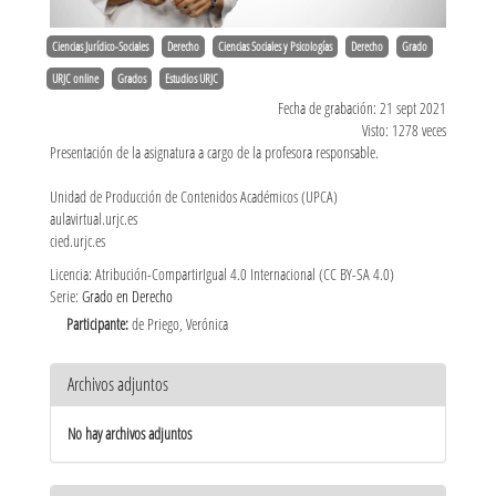
Ciencias Jurídico-Sociales
Derecho
Ciencias Sociales y Psicologías
Derecho
Grado
URJC online
Grados
Estudios URJC
Fecha de grabación: 21 sept 2021
Visto: 1278 veces
Presentación de la asignatura a cargo de la profesora responsable.
Unidad de Producción de Contenidos Académicos (UPCA)
aulavirtual.urjc.es
cied.urjc.es
Licencia: Atribución-CompartirIgual 4.0 Internacional (CC BY-SA 4.0)
Serie:
Grado en Derecho
Participante:
de Priego, Verónica
Archivos adjuntos
No hay archivos adjuntos