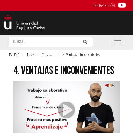
INICIAR SESIÓN
Buscar
Enviar
Buscar
Toggle
naviga
TV URJC
Todos
Curso -
...
4. Ventajas e inconvenientes
4. VENTAJAS E INCONVENIENTES