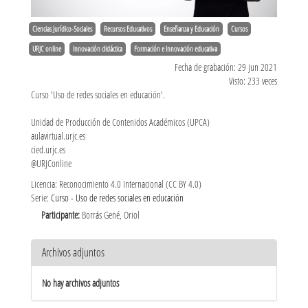
Ciencias Jurídico-Sociales
Recursos Educativos
Enseñanza y Educación
Cursos
URJC online
Innovación didáctica
Formación e Innovación educativa
Fecha de grabación: 29 jun 2021
Visto: 233 veces
Curso 'Uso de redes sociales en educación'.
Unidad de Producción de Contenidos Académicos (UPCA)
aulavirtual.urjc.es
cied.urjc.es
@URJConline
Licencia: Reconocimiento 4.0 Internacional (CC BY 4.0)
Serie:
Curso - Uso de redes sociales en educación
Participante:
Borrás Gené, Oriol
Archivos adjuntos
No hay archivos adjuntos