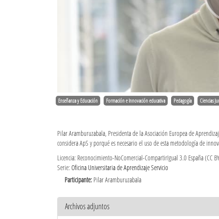
Enseñanza y Educación
Formación e Innovación educativa
Pedagogía
Ciencias Ju
Pilar Aramburuzabala, Presidenta de la Asociación Europea de Aprendizaje
considera ApS y porqué es necesario el uso de esta metodología de innov
Licencia: Reconocimiento-NoComercial-CompartirIgual 3.0 España (CC B
Serie:
Oficina Universitaria de Aprendizaje Servicio
Participante:
Pilar Aramburuzabala
Archivos adjuntos