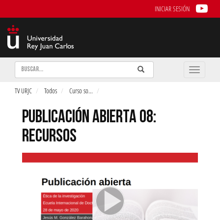
INICIAR SESIÓN
Buscar
Enviar
Buscar
Toggle
naviga
TV URJC
Todos
Curso so
...
PUBLICACIÓN ABIERTA 08:
RECURSOS