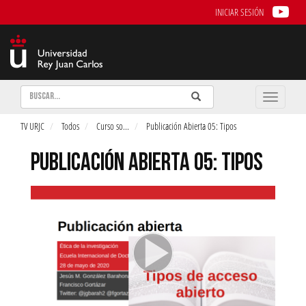
INICIAR SESIÓN
Buscar
Enviar
Buscar
Toggle
naviga
TV URJC
Todos
Curso so
...
Publicación Abierta 05: Tipos
PUBLICACIÓN ABIERTA 05: TIPOS