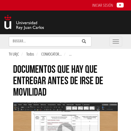
INICIAR SESIÓN
Buscar
Enviar
Buscar
Toggle
naviga
TV URJC
Todos
CONVOCATOR
...
...
DOCUMENTOS QUE HAY QUE
ENTREGAR ANTES DE IRSE DE
MOVILIDAD