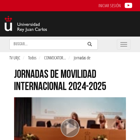
INICIAR SESIÓN
Buscar
Enviar
Buscar
Toggle
naviga
TV URJC
Todos
CONVOCATOR
...
Jornadas de
JORNADAS DE MOVILIDAD
INTERNACIONAL 2024-2025