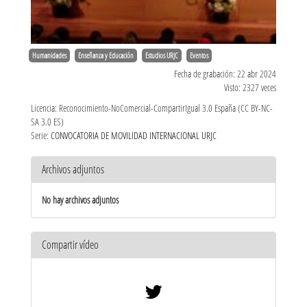
Humanidades
Enseñanza y Educación
Estudios URJC
Eventos
Fecha de grabación: 22 abr 2024
Visto: 2327 veces
Licencia: Reconocimiento-NoComercial-CompartirIgual 3.0 España (CC BY-NC-
SA 3.0 ES)
Serie:
CONVOCATORIA DE MOVILIDAD INTERNACIONAL URJC
Archivos adjuntos
No hay archivos adjuntos
Compartir vídeo