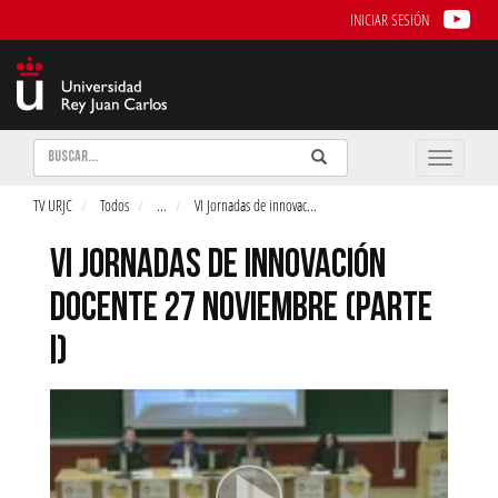
INICIAR SESIÓN
Buscar
Enviar
Buscar
Toggle
naviga
TV URJC
Todos
...
VI Jornadas de innovac
...
VI JORNADAS DE INNOVACIÓN
DOCENTE 27 NOVIEMBRE (PARTE
I)