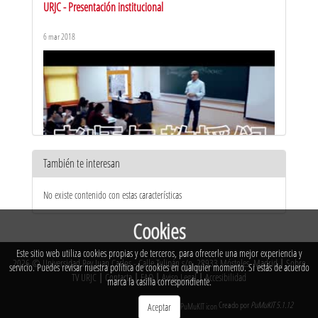
URJC - Presentación institucional
6 mar 2018
También te interesan
机构视频 URJC
No existe contenido con estas características
21 abr 2017
Cookies
Este sitio web utiliza cookies propias y de terceros, para ofrecerle una mejor experiencia y
2026 © Universidad Rey Juan Carlos - Calle Tulipán s/n. 28933 Móstoles. Madrid
|
Sobre
servicio. Puedes revisar nuestra política de cookies en cualquier momento. Si estás de acuerdo
TV URJC
|
Contacta
|
FAQ
|
Aviso Legal
|
Accesibilidad
marca la casilla correspondiente.
Creado por
PuMuKIT 5.1.12
Aceptar