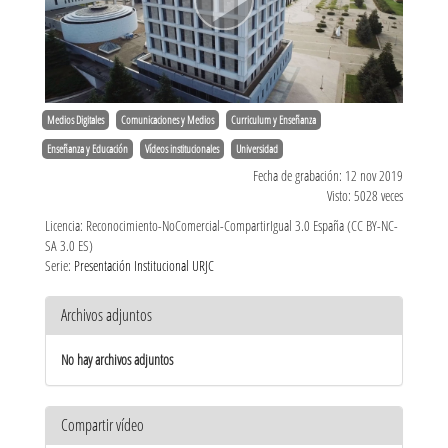
Medios Digitales
Comunicaciones y Medios
Curriculum y Enseñanza
Enseñanza y Educación
Vídeos institucionales
Universidad
Fecha de grabación: 12 nov 2019
Visto: 5028 veces
Licencia: Reconocimiento-NoComercial-CompartirIgual 3.0 España (CC BY-NC-
SA 3.0 ES)
Serie:
Presentación Institucional URJC
Archivos adjuntos
No hay archivos adjuntos
Compartir vídeo