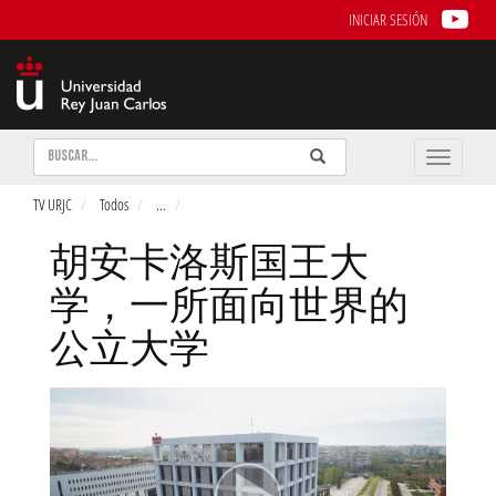
INICIAR SESIÓN
Buscar
Enviar
Buscar
Toggle
naviga
TV URJC
Todos
...
胡安卡洛斯国王大
学，一所面向世界的
公立大学