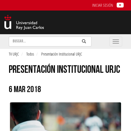
INICIAR SESIÓN
Buscar
Enviar
Buscar
Toggle
naviga
TV URJC
Todos
Presentación Institucional URJC
PRESENTACIÓN INSTITUCIONAL URJC
6 MAR 2018