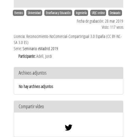
Eventos
Universidad
Enseñanza y Educación
Ingeniería
URJC online
Destacado
Fecha de grabación: 28 mar 2019
Visto: 117 veces
Licencia: Reconocimiento-NoComercial-CompartirIgual 3.0 España (CC BY-NC-
SA 3.0 ES)
Serie:
Seminario eMadrid 2019
Participante:
Adell, Jordi
Archivos adjuntos
No hay archivos adjuntos
Compartir vídeo