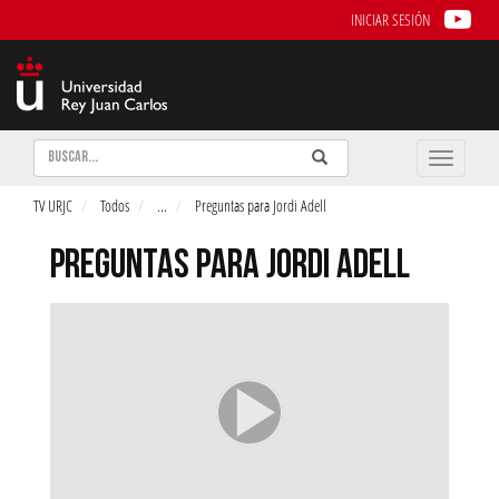
INICIAR SESIÓN
Buscar
Enviar
Buscar
Toggle
naviga
TV URJC
Todos
...
Preguntas para Jordi Adell
PREGUNTAS PARA JORDI ADELL