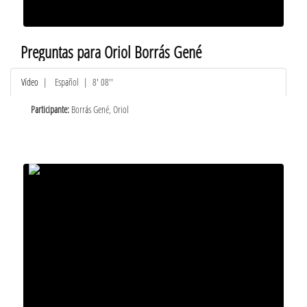
Preguntas para Oriol Borrás Gené
Vídeo
|
Español
| 8' 08''
Participante:
Borrás Gené, Oriol