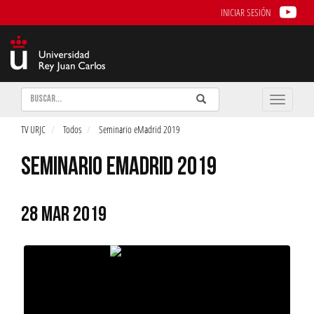
INICIAR SESIÓN
Buscar
Enviar
Buscar
Toggle
naviga
TV URJC
Todos
Seminario eMadrid 2019
SEMINARIO EMADRID 2019
28 MAR 2019