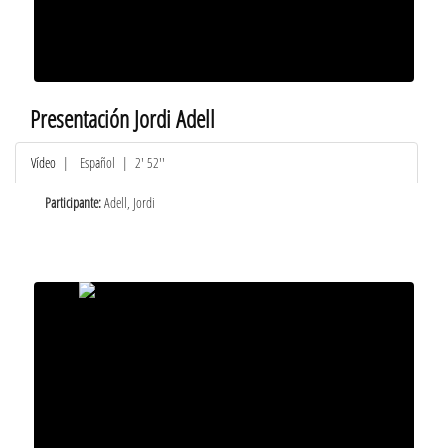
Presentación Jordi Adell
Vídeo
|
Español
| 2' 52''
Participante:
Adell, Jordi