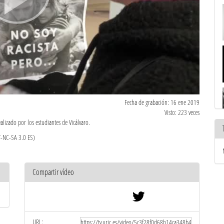
Fecha de grabación: 16 ene 2019
Visto: 223 veces
alizado por los estudiantes de Vicálvaro.
Y-NC-SA 3.0 ES)
Compartir vídeo
URL: