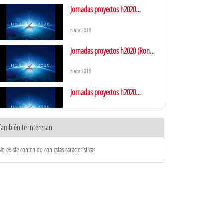
Jornadas proyectos h2020
(Ponencia II)
6 abr 2018
Jornadas proyectos h2020 (Ronda
de Preguntas)
6 abr 2018
Jornadas proyectos h2020
(Ponencia III)
6 abr 2018
También te interesan
Jornadas proyectos h2020
(Introducción y Ponencia I)
No existe contenido con estas características
6 abr 2018