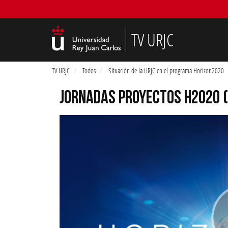
TV URJC
TV URJC
Todos
Situación de la URJC en el programa Horizon2020
JORNADAS PROYECTOS H2020 (P