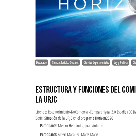
Destacado
Ciencias Jurídico-Sociales
Ciencias Experimentales
Ley y Política
Cie
ESTRUCTURA Y FUNCIONES DEL COMIT
LA URJC
Licencia: Reconocimiento-NoComercial-CompartirIgual 3.0 España (CC B
Serie:
Situación de la URJC en el programa Horizon2020
Participante:
Melero Hernández, Juan Antonio
Participante:
Albert Márquez, Marta María