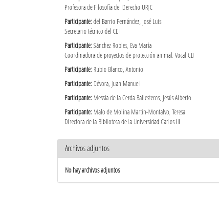
Profesora de Filosofía del Derecho URJC
Participante:
del Barrio Fernández, José Luis
Secretario técnico del CEI
Participante:
Sánchez Robles, Eva María
Coordinadora de proyectos de protección animal. Vocal CEI
Participante:
Rubio Blanco, Antonio
Participante:
Dévora, Juan Manuel
Participante:
Messía de la Cerda Ballesteros, Jesús Alberto
Participante:
Malo de Molina Martin-Montalvo, Teresa
Directora de la Biblioteca de la Universidad Carlos III
Archivos adjuntos
No hay archivos adjuntos