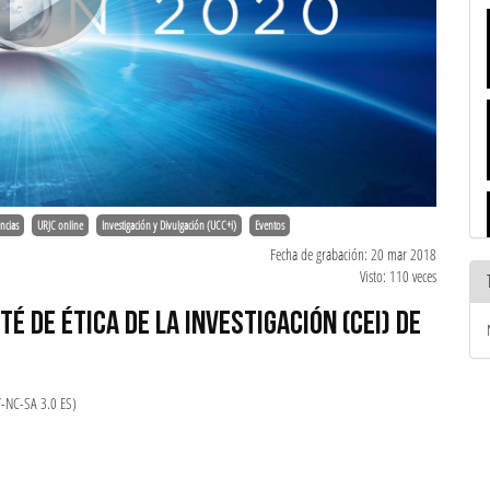
ncias
URJC online
Investigación y Divulgación (UCC+i)
Eventos
Fecha de grabación: 20 mar 2018
Visto: 110 veces
É DE ÉTICA DE LA INVESTIGACIÓN (CEI) DE
Y-NC-SA 3.0 ES)