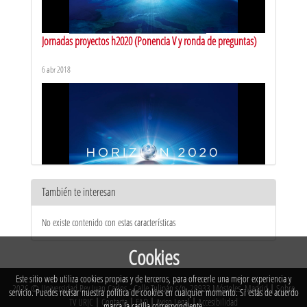
Jornadas proyectos h2020 (Ponencia V y ronda de preguntas)
6 abr 2018
También te interesan
Jornadas proyectos h2020 (Ponencia IV y ronda de preguntas)
No existe contenido con estas características
6 abr 2018
Cookies
Este sitio web utiliza cookies propias y de terceros, para ofrecerle una mejor experiencia y
2026 © Universidad Rey Juan Carlos - Calle Tulipán s/n. 28933 Móstoles. Madrid
|
Sobre
servicio. Puedes revisar nuestra política de cookies en cualquier momento. Si estás de acuerdo
TV URJC
|
Contacta
|
FAQ
|
Aviso Legal
|
Accesibilidad
marca la casilla correspondiente.