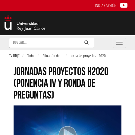
INICIAR SESIÓN
Buscar
Enviar
Buscar
Toggle
naviga
TV URJC
Todos
Situación de
...
Jornadas proyectos h2020
...
JORNADAS PROYECTOS H2020
(PONENCIA IV Y RONDA DE
PREGUNTAS)