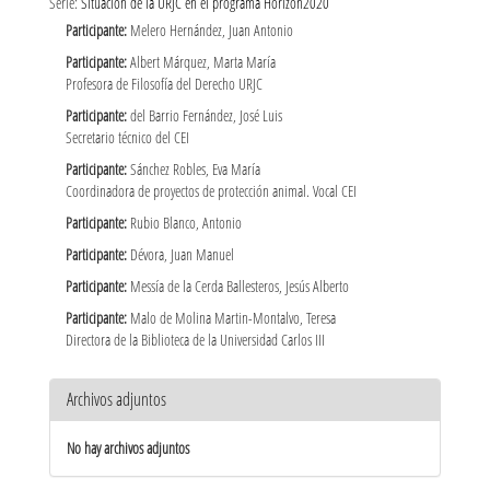
Serie:
Situación de la URJC en el programa Horizon2020
Participante:
Melero Hernández, Juan Antonio
Participante:
Albert Márquez, Marta María
Profesora de Filosofía del Derecho URJC
Participante:
del Barrio Fernández, José Luis
Secretario técnico del CEI
Participante:
Sánchez Robles, Eva María
Coordinadora de proyectos de protección animal. Vocal CEI
Participante:
Rubio Blanco, Antonio
Participante:
Dévora, Juan Manuel
Participante:
Messía de la Cerda Ballesteros, Jesús Alberto
Participante:
Malo de Molina Martin-Montalvo, Teresa
Directora de la Biblioteca de la Universidad Carlos III
Archivos adjuntos
No hay archivos adjuntos