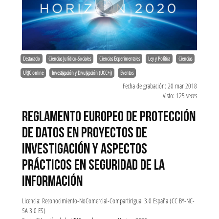
Destacado
Ciencias Jurídico-Sociales
Ciencias Experimentales
Ley y Política
Ciencias
URJC online
Investigación y Divulgación (UCC+i)
Eventos
Fecha de grabación: 20 mar 2018
Visto: 125 veces
REGLAMENTO EUROPEO DE PROTECCIÓN
DE DATOS EN PROYECTOS DE
INVESTIGACIÓN Y ASPECTOS
PRÁCTICOS EN SEGURIDAD DE LA
INFORMACIÓN
Licencia: Reconocimiento-NoComercial-CompartirIgual 3.0 España (CC BY-NC-
SA 3.0 ES)