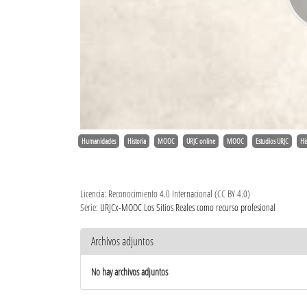
Humanidades
Historia
MOOC
URJC online
MOOC
Estudios URJC
Hi
Licencia: Reconocimiento 4.0 Internacional (CC BY 4.0)
Serie:
URJCx-MOOC Los Sitios Reales como recurso profesional
Archivos adjuntos
No hay archivos adjuntos