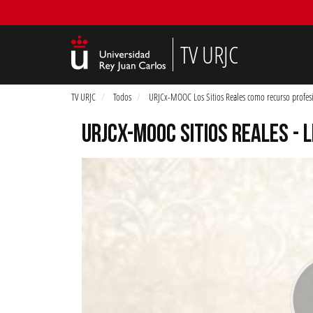
TV URJC
TV URJC
Todos
URJCx-MOOC Los Sitios Reales como recurso profes
URJCX-MOOC SITIOS REALES - L