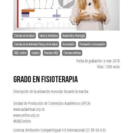
Ciencias de la Salud
Salud y Medicina
Anatomía y Fisiología
Ciencias de la Actividad Física y de la Salud
Innovación
Formación e Innovación
URJC online
Grados
Estudios URJC
Ciencias médicas
Fecha de grabación: 6 mar 2018
Visto: 1389 veces
GRADO EN FISIOTERAPIA
Descripción de la activación muscular durante la marcha
Unidad de Producción de Contenidos Académicos (UPCA)
www.aulavirtual.urjc.es
www.online.urjc.es
@URJConline
Licencia: Atribución-CompartirIgual 4.0 Internacional (CC BY-SA 4.0)