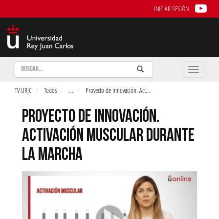
INICIAR SESIÓN
Buscar
Enviar
Buscar
Toggle
naviga
TV URJC
Todos
...
Proyecto de innovación. Act
...
PROYECTO DE INNOVACIÓN.
ACTIVACIÓN MUSCULAR DURANTE
LA MARCHA