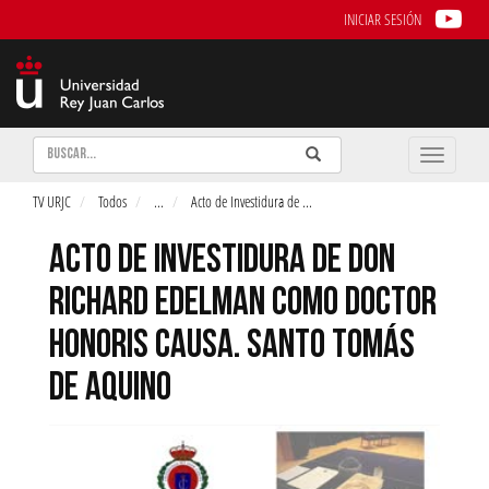
INICIAR SESIÓN
Buscar
Enviar
Buscar
Toggle
naviga
TV URJC
Todos
...
Acto de Investidura de
...
ACTO DE INVESTIDURA DE DON
RICHARD EDELMAN COMO DOCTOR
HONORIS CAUSA. SANTO TOMÁS
DE AQUINO