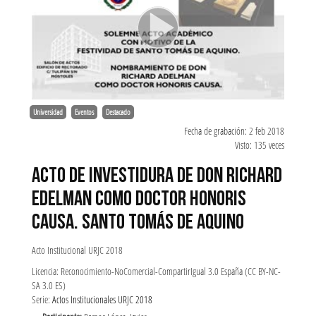
Universidad
Eventos
Destacado
Fecha de grabación: 2 feb 2018
Visto: 135 veces
ACTO DE INVESTIDURA DE DON RICHARD
EDELMAN COMO DOCTOR HONORIS
CAUSA. SANTO TOMÁS DE AQUINO
Acto Institucional URJC 2018
Licencia: Reconocimiento-NoComercial-CompartirIgual 3.0 España (CC BY-NC-
SA 3.0 ES)
Serie:
Actos Institucionales URJC 2018