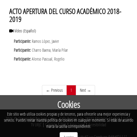
ACTO APERTURA DEL CURSO ACADÉMICO 2018-
2019
Vídeo
(Español)
Participante:
Ramos López, Javier
Participante:
Charro Baena, María Pilar
Participante:
Alonso Pascual, Rogelio
(current)
← Previous
1
Next →
Cookies
Este sitio web utiliza cookies propias y de terceros, para ofrecerle una mejor experiencia y
2026 © Universidad Rey Juan Carlos - Calle Tulipán s/n. 28933 Móstoles. Madrid
|
Sobre
servicio. Puedes revisar nuestra política de cookies en cualquier momento. Si estás de acuerdo
TV URJC
|
Contacta
|
FAQ
|
Aviso Legal
|
Accesibilidad
marca la casilla correspondiente.
Creado por
PuMuKIT 5.1.12