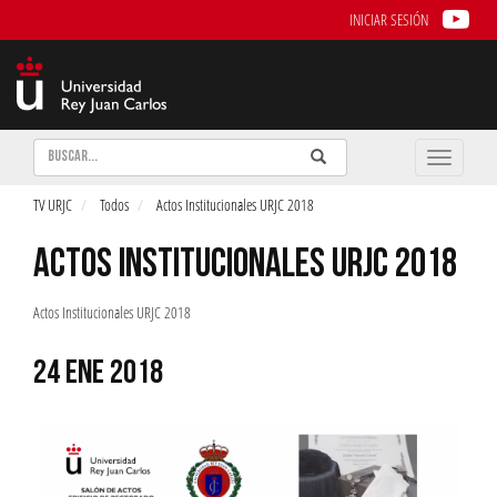
INICIAR SESIÓN
Buscar
Enviar
Buscar
Toggle
naviga
TV URJC
Todos
Actos Institucionales URJC 2018
ACTOS INSTITUCIONALES URJC 2018
Actos Institucionales URJC 2018
24 ENE 2018