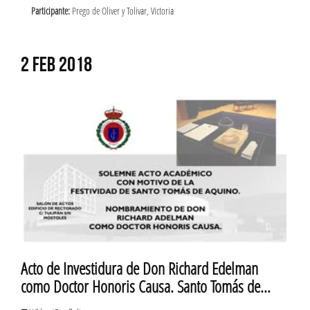
Participante:
Prego de Oliver y Tolivar, Victoria
2 FEB 2018
Acto de Investidura de Don Richard Edelman
como Doctor Honoris Causa. Santo Tomás de
Aquino