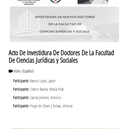
Acto De Investidura De Doctores De La Facultad
De Ciencias Jurídicas y Sociales
Vídeo
(Español)
Participante:
Ramos López, Javier
Participante:
Charro Baena, María Pilar
Participante:
García Jiménez, Antonio
Participante:
Prego de Oliver y Tolivar, Victoria